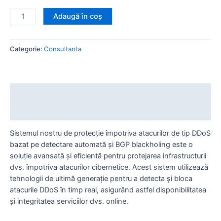
Cantitate
Adaugă în coș
Sistem
de
protectie
Categorie:
Consultanta
anti-
DDoS
Descriere
Recenzii (0)
Sistemul nostru de protecție împotriva atacurilor de tip DDoS
bazat pe detectare automată și BGP blackholing este o
soluție avansată și eficientă pentru protejarea infrastructurii
dvs. împotriva atacurilor cibernetice. Acest sistem utilizează
tehnologii de ultimă generație pentru a detecta și bloca
atacurile DDoS în timp real, asigurând astfel disponibilitatea
și integritatea serviciilor dvs. online.