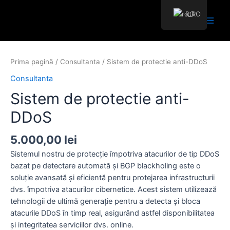
Skip
RO
to
Main
content
Men
Prima pagină
/
Consultanta
/ Sistem de protectie anti-DDoS
Consultanta
Sistem de protectie anti-
DDoS
5.000,00
lei
Sistemul nostru de protecție împotriva atacurilor de tip DDoS
bazat pe detectare automată și BGP blackholing este o
soluție avansată și eficientă pentru protejarea infrastructurii
dvs. împotriva atacurilor cibernetice. Acest sistem utilizează
tehnologii de ultimă generație pentru a detecta și bloca
atacurile DDoS în timp real, asigurând astfel disponibilitatea
și integritatea serviciilor dvs. online.