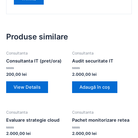
Produse similare
Consultanta
Consultanta
Consultanta IT (pret/ora)
Audit securitate IT
Evaluat
Evaluat
200,00
lei
2.000,00
lei
la
la
0
0
din
din
View Details
Adaugă în coș
5
5
Consultanta
Consultanta
Evaluare strategie cloud
Pachet monitorizare retea
Evaluat
Evaluat
2.000,00
lei
2.000,00
lei
la
la